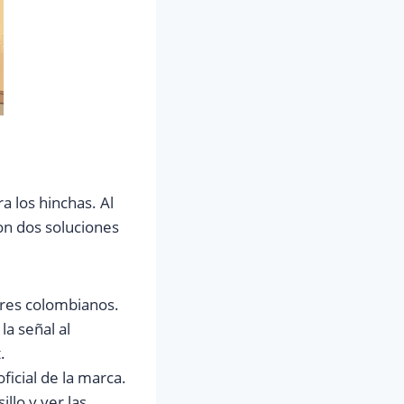
a los hinchas. Al
on dos soluciones
ares colombianos.
la señal al
.
ficial de la marca.
illo y ver las