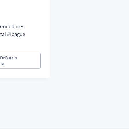
rendedores
tal #Ibague
DeBarrio
nta