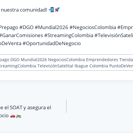
 nuestra comunidad!
tvPrepago #DGO #Mundial2026 #NegociosColombia #Emp
#GanarComisiones #StreamingColombia #TelevisiónSateli
oDeVenta #OportunidadDeNegocio
repago DGO Mundial2026 NegociosColombia Emprendedores Tienda
reamingColombia TelevisiónSatelital Ibague Colombia PuntoDeVe
e el SOAT y asegura el
gocio