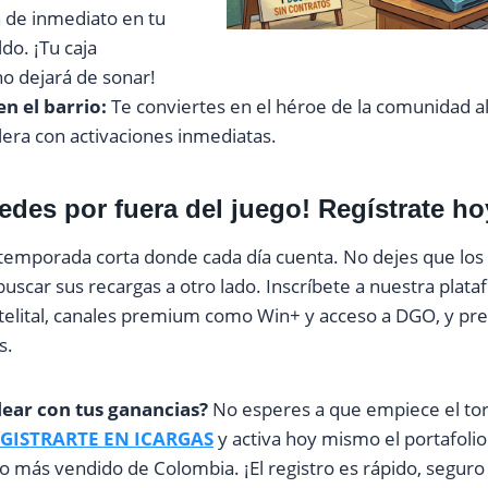
 de inmediato en tu
do. ¡Tu caja
no dejará de sonar!
en el barrio:
Te conviertes en el héroe de la comunidad al 
lera con activaciones inmediatas.
edes por fuera del juego! Regístrate h
 temporada corta donde cada día cuenta. No dejes que los 
buscar sus recargas a otro lado. Inscríbete a nuestra plat
atelital, canales premium como Win+ y acceso a DGO, y pr
s.
lear con tus ganancias?
No esperes a que empiece el to
GISTRARTE EN ICARGAS
y activa hoy mismo el portafolio
 más vendido de Colombia. ¡El registro es rápido, seguro y