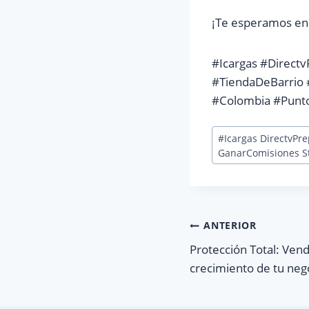
¡Te esperamos en
#Icargas #Direc
#TiendaDeBarrio 
#Colombia #Punt
Etiquetas
#
Icargas DirectvP
de
GanarComisiones St
la
entrada:
Navegación
ANTERIOR
Protección Total: Vend
de
crecimiento de tu ne
entradas