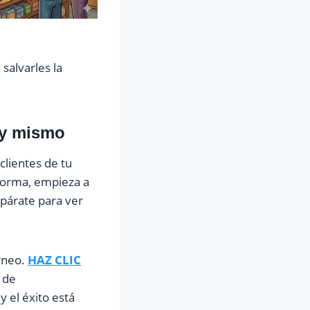
salvarles la
oy mismo
clientes de tu
aforma, empieza a
epárate para ver
rneo.
HAZ CLIC
 de
 el éxito está