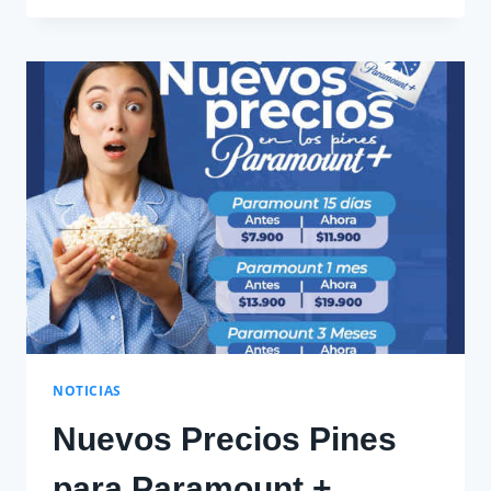
OFRECE
RETIROS
NEQUI
DESDE
LA
PLATAFORMA
DE
ICARGAS
NOTICIAS
Nuevos Precios Pines
para Paramount +