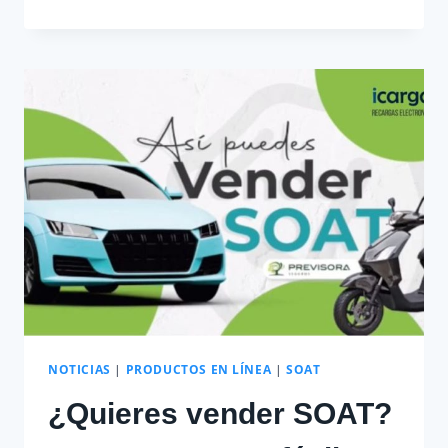
PARA
HACER
RECARGAS
Y
PAGO
DE
SERVICIOS
NOTICIAS
|
PRODUCTOS EN LÍNEA
|
SOAT
¿Quieres vender SOAT?