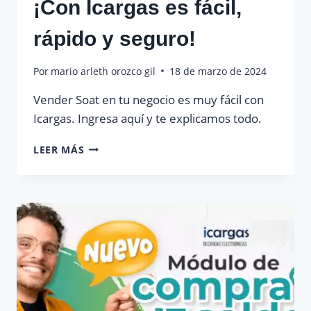
¡Con Icargas es fácil,
rápido y seguro!
Por
mario arleth orozco gil
18 de marzo de 2024
Vender Soat en tu negocio es muy fácil con
Icargas. Ingresa aquí y te explicamos todo.
¿QUIERES
LEER MÁS
VENDER
SOAT?
¡CON
ICARGAS
ES
FÁCIL,
RÁPIDO
Y
SEGURO!