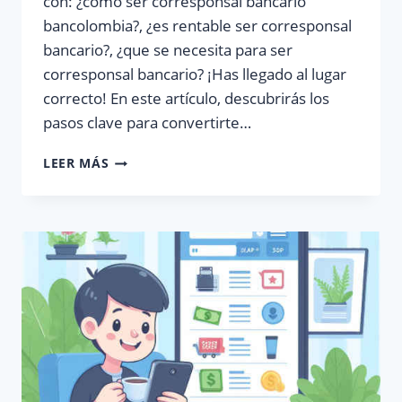
con: ¿cómo ser corresponsal bancario
bancolombia?, ¿es rentable ser corresponsal
bancario?, ¿que se necesita para ser
corresponsal bancario? ¡Has llegado al lugar
correcto! En este artículo, descubrirás los
pasos clave para convertirte…
¿CÓMO
LEER MÁS
CONVERTIRSE
EN
UN
CORRESPONSAL
BANCARIO
Y
AUMENTAR
TUS
INGRESOS?