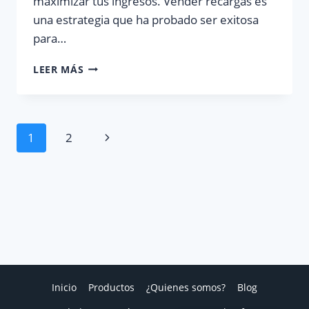
maximizar tus ingresos. Vender recargas es
una estrategia que ha probado ser exitosa
para…
CÓMO
LEER MÁS
VENDER
RECARGAS:
AUMENTA
TUS
Navegación
Siguiente
1
2
VENTAS
página
de
página
Inicio
Productos
¿Quienes somos?
Blog