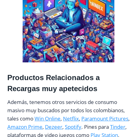
Productos Relacionados a
Recargas muy apetecidos
Además, tenemos otros servicios de consumo
masivo muy buscados por todos los colombianos,
tales como
Win Online
,
Netflix
,
Paramount Pictures
,
Amazon Prime
,
Dezeer
,
Spotify
. Pines para
Tinder
,
plataformas de video juegos como
Play Station
,