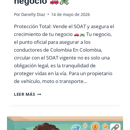
negocio
H
D
Por
Danelly Diaz
14 de mayo de 2026
!
C
Protección Total: Vende el SOAT y asegura el
O
N
crecimiento de tu negocio
Tu negocio,
V
el punto oficial para asegurar a los
I
conductores de Colombia En Colombia,
E
circular con el SOAT vigente no es solo una
R
T
obligación legal, es la tranquilidad de
E
proteger vidas en la vía. Para un propietario
T
de vehículo, moto o transporte…
U
N
P
E
LEER MÁS
R
G
O
O
T
C
E
I
C
O
C