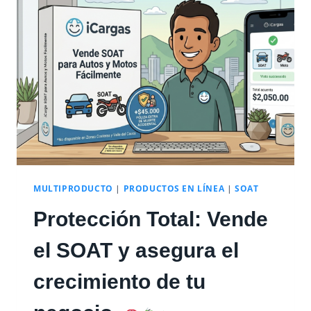
N
D
I
A
L
F
I
F
A
2
0
2
6
MULTIPRODUCTO
|
PRODUCTOS EN LÍNEA
|
SOAT
S
Protección Total: Vende
E
V
I
el SOAT y asegura el
V
E
crecimiento de tu
E
N