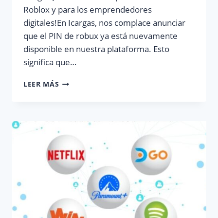
Roblox y para los emprendedores
digitales!En Icargas, nos complace anunciar
que el PIN de robux ya está nuevamente
disponible en nuestra plataforma. Esto
significa que…
¡EL
LEER MÁS
PIN
DE
ROBUX
HA
VUELTO
A
ICARGAS!