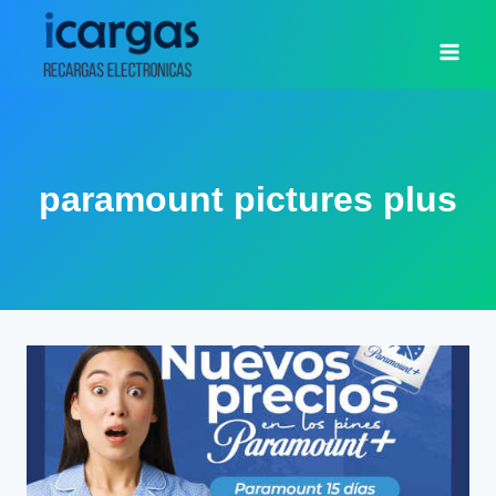
Saltar
al
contenido
paramount pictures plus