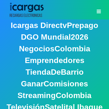
Saltar
al
contenido
Icargas DirectvPrepago
DGO Mundial2026
NegociosColombia
Emprendedores
TiendaDeBarrio
GanarComisiones
StreamingColombia
TelevisiónSatelital Ibague