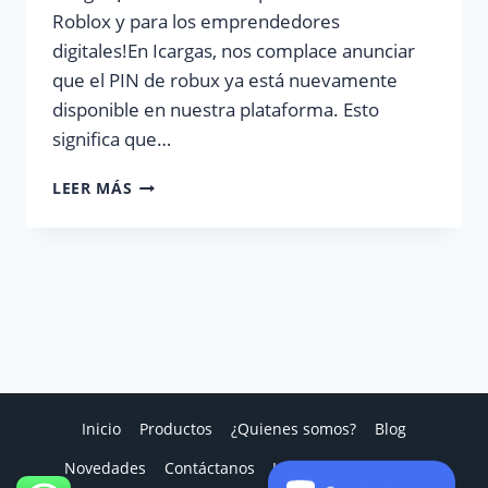
Roblox y para los emprendedores
digitales!En Icargas, nos complace anunciar
que el PIN de robux ya está nuevamente
disponible en nuestra plataforma. Esto
significa que…
¡EL
LEER MÁS
PIN
DE
ROBUX
HA
VUELTO
A
ICARGAS!
Inicio
Productos
¿Quienes somos?
Blog
Novedades
Contáctanos
Ingreso a Plataforma