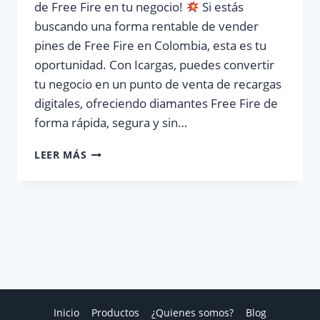
de Free Fire en tu negocio!
Si estás
buscando una forma rentable de vender
pines de Free Fire en Colombia, esta es tu
oportunidad. Con Icargas, puedes convertir
tu negocio en un punto de venta de recargas
digitales, ofreciendo diamantes Free Fire de
forma rápida, segura y sin…
LEER MÁS
¡AUMENTA
TUS
INGRESOS
OFRECIENDO
PINES
DE
FREE
FIRE
EN
TU
Inicio
Productos
¿Quienes somos?
Blog
NEGOCIO!